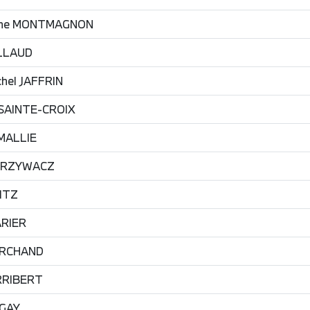
he
MONTMAGNON
LLAUD
hel
JAFFRIN
SAINTE-CROIX
MALLIE
GRZYWACZ
ITZ
RIER
RCHAND
RRIBERT
GAY