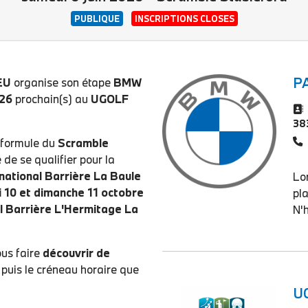
PUBLIQUE
INSCRIPTIONS CLOSES
P
EU
organise son étape
BMW
026
prochain(s) au
UGOLF
38
a formule du
Scramble
 de se qualifier pour la
rnational Barrière La Baule
Lor
 10 et dimanche 11 octobre
pl
l Barrière L'Hermitage La
N'
ous faire
découvrir de
e puis le créneau horaire que
U