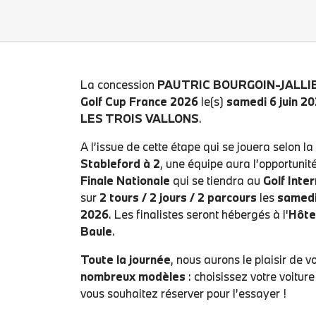
La concession
PAUTRIC BOURGOIN-JALLI
Golf Cup France 2026
le(s)
samedi 6 juin 2
LES TROIS VALLONS
.
A l’issue de cette étape qui se jouera selon l
Stableford à 2
, une équipe aura l’opportunité
Finale Nationale
qui se tiendra au
Golf Inte
sur
2 tours / 2 jours / 2 parcours
les
samedi
2026
. Les finalistes seront hébergés à l'
Hôte
Baule
.
Toute la journée
, nous aurons le plaisir de v
nombreux modèles
: choisissez votre voitur
vous souhaitez réserver pour l’essayer !