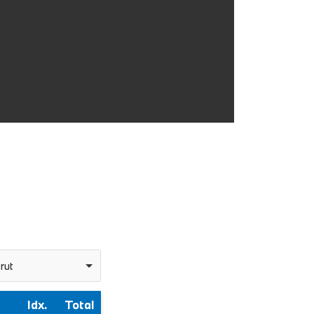
rut
Idx.
Total