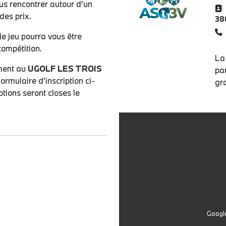
ous rencontrer autour d’un
des prix.
38
e jeu pourra vous être
compétition.
La
ement au
UGOLF LES TROIS
par
ormulaire d’inscription ci-
gr
ptions seront closes le
Google