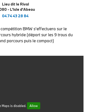
Lieu dit le Rival
080 - L’Isle d’Abeau
04 74 43 28 84
 compétition BMW s'effectuera sur le
cours hybride (départ sur les 9 trous du
and parcours puis le compact)
 Maps is disabled.
Allow