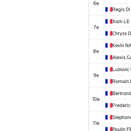
6e
Regis
D
Xam
LE
7e
Chryss
Kevin
NA
8e
Alexis
G
Ludovic
9e
Romain
Bertran
10e
Frederic
Stephan
11e
Paulin
F