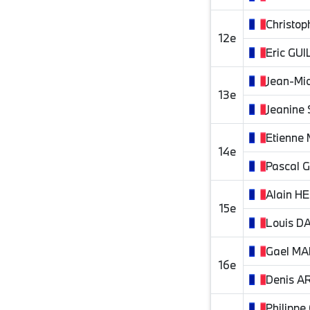
Christop
12e
Eric
GUI
Jean-Mic
13e
Jeanine
Etienne
14e
Pascal
Alain
HE
15e
Louis
DA
Gael
MA
16e
Denis
A
Philippe