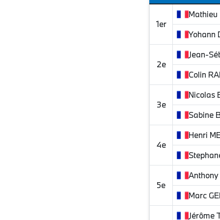
Mathieu
1er
Yohann
Jean-Sé
2e
Colin
RA
Nicolas
3e
Sabine
Henri
M
4e
Stephan
Anthony
5e
Marc
GE
Jérôme