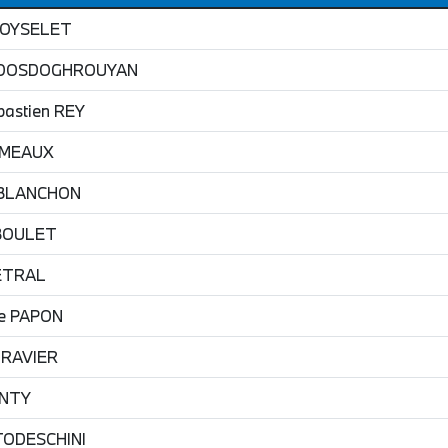
OYSELET
DOSDOGHROUYAN
bastien
REY
MEAUX
BLANCHON
BOULET
ETRAL
e
PAPON
RAVIER
NTY
TODESCHINI