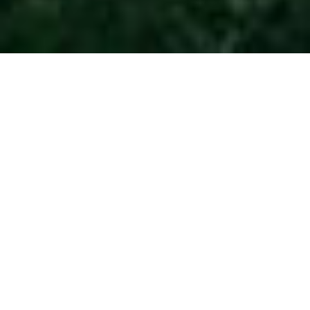
BMW Golf Cup
France 2026 -
MAZAMET LA
BAROUGE
dimanche 14 juin 2026 - Scramble Stableford